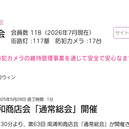
ホーム
商店会について
お問い合わ
区
会
会員数 118（2026年7月現在）
街路灯 :117基 防犯カメラ :17台
防犯カメラの維持管理事業を通じて安全で安心なま
ロウィン
025年5月28日
読了時間: 1分
浦和商店会「通常総会」開催
時30分より、第63回 南浦和商店会「通常総会」が開催