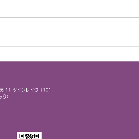
第64回南浦和商店会「通常総
ご来
会」が開催されました
た！
26-11 ツインレイクⅡ101
電あり）