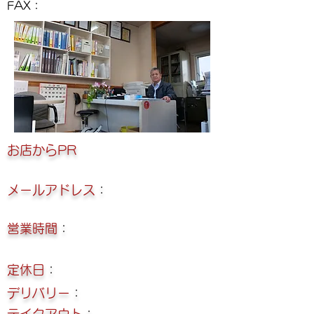
FAX：
​お店からPR
メールアドレス
：
営業時間
：
定休日
：
デリバリー
：