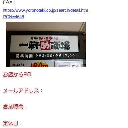
FAX：
https://www.yoronotaki.co.jp/search/detail.htm
l?CN=4648
​お店からPR
メールアドレス
：
営業時間
：
定休日
：