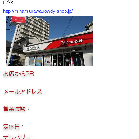
FAX：
http://minamiurawa.rowdy-shop.jp/
​お店からPR
メールアドレス
：
営業時間
：
定休日
：
デリバリー
：